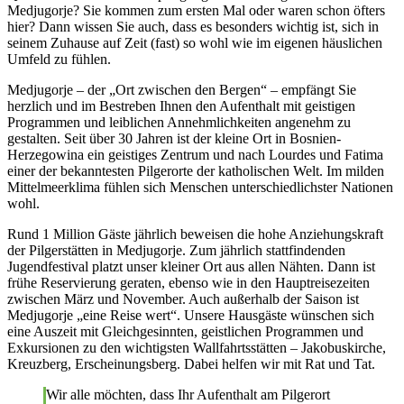
Medjugorje? Sie kommen zum ersten Mal oder waren schon öfters
hier? Dann wissen Sie auch, dass es besonders wichtig ist, sich in
seinem Zuhause auf Zeit (fast) so wohl wie im eigenen häuslichen
Umfeld zu fühlen.
Medjugorje – der „Ort zwischen den Bergen“ – empfängt Sie
herzlich und im Bestreben Ihnen den Aufenthalt mit geistigen
Programmen und leiblichen Annehmlichkeiten angenehm zu
gestalten. Seit über 30 Jahren ist der kleine Ort in Bosnien-
Herzegowina ein geistiges Zentrum und nach Lourdes und Fatima
einer der bekanntesten Pilgerorte der katholischen Welt. Im milden
Mittelmeerklima fühlen sich Menschen unterschiedlichster Nationen
wohl.
Rund 1 Million Gäste jährlich beweisen die hohe Anziehungskraft
der Pilgerstätten in Medjugorje. Zum jährlich stattfindenden
Jugendfestival platzt unser kleiner Ort aus allen Nähten. Dann ist
frühe Reservierung geraten, ebenso wie in den Hauptreisezeiten
zwischen März und November. Auch außerhalb der Saison ist
Medjugorje „eine Reise wert“. Unsere Hausgäste wünschen sich
eine Auszeit mit Gleichgesinnten, geistlichen Programmen und
Exkursionen zu den wichtigsten Wallfahrtsstätten – Jakobuskirche,
Kreuzberg, Erscheinungsberg. Dabei helfen wir mit Rat und Tat.
Wir alle möchten, dass Ihr Aufenthalt am Pilgerort